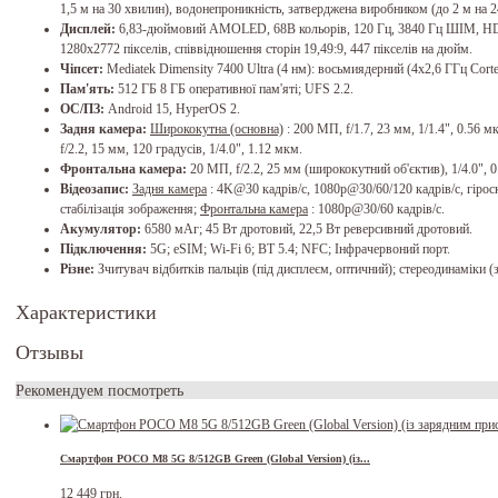
1,5 м на 30 хвилин), водонепроникність, затверджена виробником (до 2 м на 24
Дисплей:
6,83-дюймовий AMOLED, 68B кольорів, 120 Гц, 3840 Гц ШІМ, HDR10+
1280x2772 пікселів, співвідношення сторін 19,49:9, 447 пікселів на дюйм.
Чіпсет:
Mediatek Dimensity 7400 Ultra (4 нм): восьмиядерний (4x2,6 ГГц Cor
Пам'ять:
512 ГБ 8 ГБ оперативної пам'яті; UFS 2.2.
ОС/ПЗ:
Android 15, HyperOS 2.
Задня камера:
Ширококутна (основна)
: 200 МП, f/1.7, 23 мм, 1/1.4", 0.56
f/2.2, 15 мм, 120 градусів, 1/4.0", 1.12 мкм.
Фронтальна камера:
20 МП, f/2.2, 25 мм (ширококутний об'єктив), 1/4.0", 0
Відеозапис:
Задня камера
: 4K@30 кадрів/с, 1080p@30/60/120 кадрів/с, гіроск
стабілізація зображення;
Фронтальна камера
: 1080p@30/60 кадрів/с.
Акумулятор:
6580 мАг; 45 Вт дротовий, 22,5 Вт реверсивний дротовий.
Підключення:
5G; eSIM; Wi-Fi 6; BT 5.4; NFC; Інфрачервоний порт.
Різне:
Зчитувач відбитків пальців (під дисплеєм, оптичний); стереодинаміки (
Характеристики
Отзывы
Рекомендуем посмотреть
Смартфон POCO M8 5G 8/512GB Green (Global Version) (із...
12 449 грн.