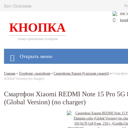
Вход
|
Регистрация
Ва
096 5
knop
КНОПКА
тільки оригінальні телефони
Открыть меню
Главная
»
Телефони, смартфони
»
Смартфони Xiaomi (6 місяців гарантії)
»
Смартфон 
(Global Version) (no charger)
Смартфон Xiaomi REDMI Note 15 Pro 5G 8
(Global Version) (no charger)