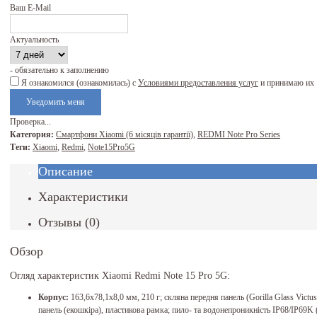
Ваш E-Mail
Актуальность
- обязательно к заполнению
Я ознакомился (ознакомилась) с
Условиями предоставления услуг
и принимаю их
Проверка...
Категория:
Смартфони Xiaomi (6 місяців гарантії)
,
REDMI Note Pro Series
Теги:
Xiaomi
,
Redmi
,
Note15Pro5G
Описание
Характеристики
Отзывы
(
0
)
Обзор
Огляд характеристик Xiaomi Redmi Note 15 Pro 5G:
Корпус:
163,6x78,1x8,0 мм, 210 г; скляна передня панель (Gorilla Glass Victu
панель (екошкіра), пластикова рамка; пило- та водонепроникність IP68/IP69K 