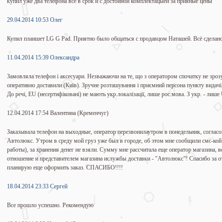
купил уже два телефона все в срок и с достойной комплектацыей за прияные цены
29.04.2014 10:53 Олег
Купил планшет LG G Pad. Приятно было общаться с продавцом Наташей. Всё сделано
11.04.2014 15:39 Олександра
Замовляла телефон і аксесуари. Незважаючи на те, що з оператором спочатку не зрозу
оперативно доставили (Київ). Зручне розташування і приємний персона пункту видачі
До речі, EU (несертифіковані) не мають укр.локалізації, лише рос.мова. З укр. - лиш
12.04.2014 17:54 Валентина (Кременчуг)
Заказывала телефон на выходные, оператор перезвонилаутром в понедельник, соглас
Автолюкс. Утром в среду мой груз уже был в городе, об этом мне сообщили смс-кой.
работы), за хранения денег не взяли. Сумму мне рассчитала еще оператор магазина, 
отношение и представителем магазина ислужбы доставки - "Автолюкс"! Спасибо за от
планирую еще оформить заказ. СПАСИБО!!!!
18.04.2014 23:33 Сергей
Все прошло успешно. Рекомендую