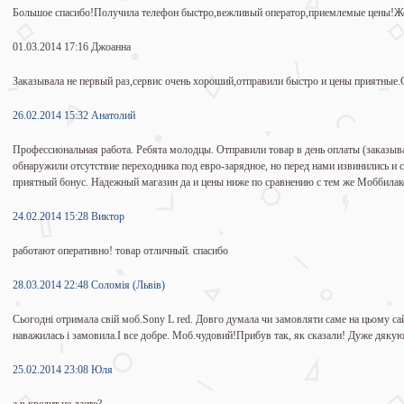
Большое спасибо!Получила телефон быстро,вежливый оператор,приемлемые цены!Же
01.03.2014 17:16 Джоанна
Заказывала не первый раз,сервис очень хороший,отправили быстро и цены приятные.
26.02.2014 15:32 Анатолий
Профессиональная работа. Ребята молодцы. Отправили товар в день оплаты (заказыв
обнаружили отсутствие переходника под евро-зарядное, но перед нами извинились и с
приятный бонус. Надежный магазин да и цены ниже по сравнению с тем же Моббилак
24.02.2014 15:28 Виктор
работают оперативно! товар отличный. спасибо
28.03.2014 22:48 Соломія (Львів)
Сьогодні отримала свій моб.Sony L red. Довго думала чи замовляти саме на цьому сай
наважилась і замовила.І все добре. Моб.чудовий!Прибув так, як сказали! Дуже дякую
25.02.2014 23:08 Юля