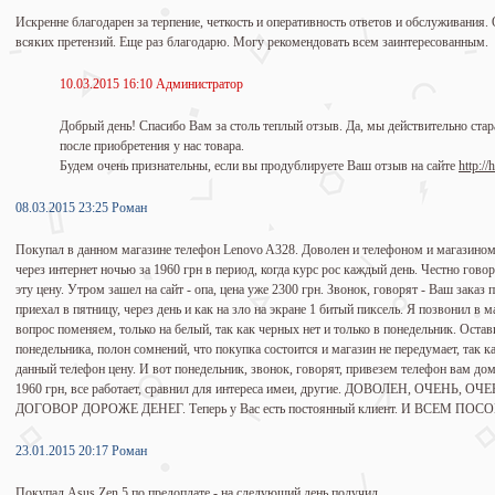
Искренне благодарен за терпение, четкость и оперативность ответов и обслуживания. 
всяких претензий. Еще раз благодарю. Могу рекомендовать всем заинтересованным.
10.03.2015 16:10 Администратор
Добрый день! Спасибо Вам за столь теплый отзыв. Да, мы действительно ста
после приобретения у нас товара.
Будем очень признательны, если вы продублируете Ваш отзыв на сайте
http://
08.03.2015 23:25 Роман
Покупал в данном магазине телефон Lenovo A328. Доволен и телефоном и магазином.
через интернет ночью за 1960 грн в период, когда курс рос каждый день. Честно гово
эту цену. Утром зашел на сайт - опа, цена уже 2300 грн. Звонок, говорят - Ваш заказ 
приехал в пятницу, через день и как на зло на экране 1 битый пиксель. Я позвонил в ма
вопрос поменяем, только на белый, так как черных нет и только в понедельник. Остав
понедельника, полон сомнений, что покупка состоится и магазин не передумает, так 
данный телефон цену. И вот понедельник, звонок, говорят, привезем телефон вам д
1960 грн, все работает, сравнил для интереса имеи, другие. ДОВОЛЕН, ОЧЕНЬ, ОЧЕ
ДОГОВОР ДОРОЖЕ ДЕНЕГ. Теперь у Вас есть постоянный клиент. И ВСЕМ ПО
23.01.2015 20:17 Роман
Покупал Asus Zen 5 по предоплате - на следующий день получил.