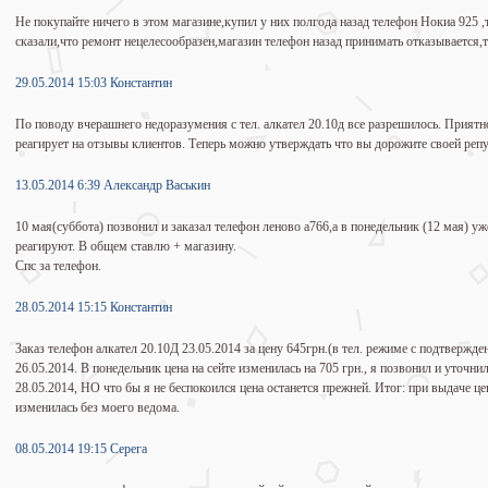
Не покупайте ничего в этом магазине,купил у них полгода назад телефон Нокиа 925 
сказали,что ремонт нецелесообразен,магазин телефон назад принимать отказывается,т
29.05.2014 15:03 Константин
По поводу вчерашнего недоразумения с тел. алкател 20.10д все разрешилось. Приятно
реагирует на отзывы клиентов. Теперь можно утверждать что вы дорожите своей репу
13.05.2014 6:39 Александр Васькин
10 мая(суббота) позвонил и заказал телефон леново а766,а в понедельник (12 мая) уж
реагируют. В общем ставлю + магазину.
Спс за телефон.
28.05.2014 15:15 Константин
Заказ телефон алкател 20.10Д 23.05.2014 за цену 645грн.(в тел. режиме с подтвержден
26.05.2014. В понедельник цена на сейте изменилась на 705 грн., я позвонил и уточнил
28.05.2014, НО что бы я не беспокоился цена останется прежней. Итог: при выдаче це
изменилась без моего ведома.
08.05.2014 19:15 Серега