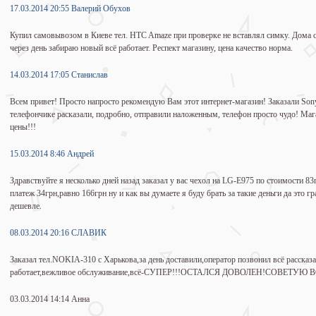
17.03.2014 20:55 Валерий Обухов
Купил самовывозом в Киеве тел. HTC Amaze при проверке не вставлял симку. Дома 
через день забираю новый всё работает. Респект магазину, цена качество норма.
14.03.2014 17:05 Станислав
Всем привет! Просто напросто рекомендую Вам этот интернет-магазин! Заказали Sony
телефончике расказали, подробно, отправили наложенным, телефон просто чудо! Маг
цены!!!
15.03.2014 8:46 Андрей
Здравствуйте я несколько дней назад заказал у вас чехол на LG-E975 по стоимости 83
платеж 34грн,равно 166грн ну и как вы думаете я буду брать за такие деньги да это г
дешевле.
08.03.2014 20:16 СЛАВИК
Заказал тел.NOKIA-310 c Харькова,за день доставили,оператор позвонил всё рассказа
работает,вежливое обслуживание,всё-СУПЕР!!!ОСТАЛСЯ ДОВОЛЕН!СОВЕТУЮ 
03.03.2014 14:14 Анна