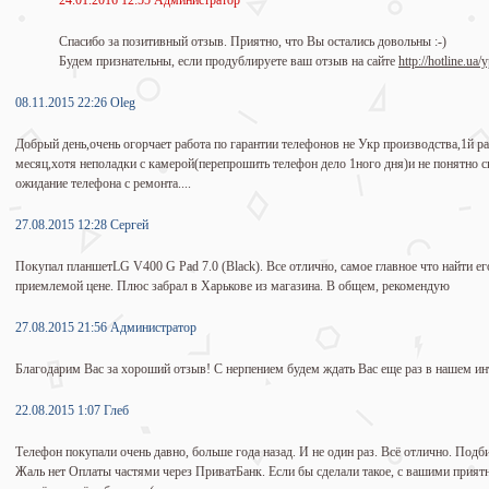
24.01.2016 12:55 Администратор
Спасибо за позитивный отзыв. Приятно, что Вы остались довольны :-)
Будем признательны, если продублируете ваш отзыв на сайте
http://hotline.ua
08.11.2015 22:26 Oleg
Добрый день,очень огорчает работа по гарантии телефонов не Укр производства,1й р
месяц,хотя неполадки с камерой(перепрошить телефон дело 1ного дня)и не понятно ск
ожидание телефона с ремонта....
27.08.2015 12:28 Сергей
Покупал планшетLG V400 G Pad 7.0 (Black). Все отлично, самое главное что найти его
приемлемой цене. Плюс забрал в Харькове из магазина. В общем, рекомендую
27.08.2015 21:56 Администратор
Благодарим Вас за хороший отзыв! С нерпением будем ждать Вас еще раз в нашем ин
22.08.2015 1:07 Глеб
Телефон покупали очень давно, больше года назад. И не один раз. Всё отлично. Подб
Жаль нет Оплаты частями через ПриватБанк. Если бы сделали такое, с вашими приятн