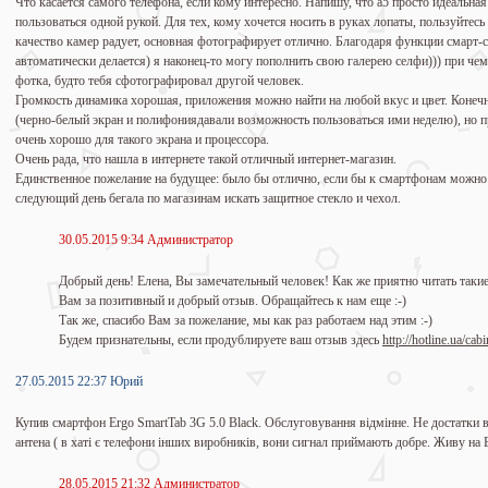
Что касается самого телефона, если кому интересно. Напишу, что a5 просто идеальн
пользоваться одной рукой. Для тех, кому хочется носить в руках лопаты, пользуйтесь 
качество камер радует, основная фотографирует отлично. Благодаря функции смарт-
автоматически делается) я наконец-то могу пополнить свою галерею селфи))) при чем
фотка, будто тебя сфотографировал другой человек.
Громкость динамика хорошая, приложения можно найти на любой вкус и цвет. Конечн
(черно-белый экран и полифониядавали возможность пользоваться ими неделю), но п
очень хорошо для такого экрана и процессора.
Очень рада, что нашла в интернете такой отличный интернет-магазин.
Единственное пожелание на будущее: было бы отлично, если бы к смартфонам можно б
следующий день бегала по магазинам искать защитное стекло и чехол.
30.05.2015 9:34 Администратор
Добрый день! Елена, Вы замечательный человек! Как же приятно читать такие
Вам за позитивный и добрый отзыв. Обращайтесь к нам еще :-)
Так же, спасибо Вам за пожелание, мы как раз работаем над этим :-)
Будем признательны, если продублируете ваш отзыв здесь
http://hotline.ua/ca
27.05.2015 22:37 Юрий
Купив смартфон Ergo SmartTab 3G 5.0 Black. Обслуговування відмінне. Не достатки в
антена ( в хаті є телефони інших виробників, вони сигнал приймають добре. Живу на 
28.05.2015 21:32 Администратор