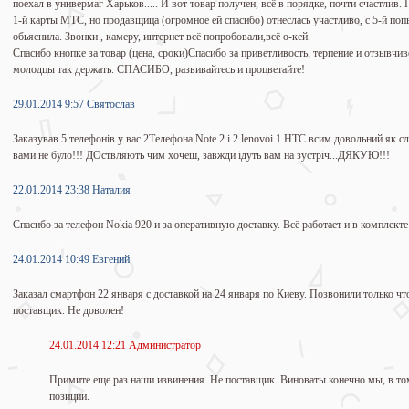
поехал в универмаг Харьков..... И вот товар получен, всё в порядке, почти счастлив
1-й карты МТС, но продавщица (огромное ей спасибо) отнеслась участливо, с 5-й попыт
обьяснила. Звонки , камеру, интернет всё попробовали,всё о-кей.
Спасибо кнопке за товар (цена, сроки)Спасибо за приветливость, терпение и отзывчи
молодцы так держать. СПАСИБО, развивайтесь и процветайте!
29.01.2014 9:57 Святослав
Заказував 5 телефонів у вас 2Телефона Note 2 i 2 lenovoі 1 HTC всим довольний як сл
вами не було!!! ДОствляють чим хочеш, завжди ідуть вам на зустріч...ДЯКУЮ!!!
22.01.2014 23:38 Наталия
Спасибо за телефон Nokia 920 и за оперативную доставку. Всё работает и в комплекте
24.01.2014 10:49 Евгений
Заказал смартфон 22 января с доставкой на 24 января по Киеву. Позвонили только чт
поставщик. Не доволен!
24.01.2014 12:21 Администратор
Примите еще раз наши извинения. Не поставщик. Виноваты конечно мы, в то
позиции.