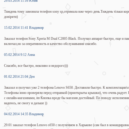
29.03.2014 11:16 Юлия
Тиждень тому замовила телефон sony sp,отримала вже через день.Тиждень тільки ко
довіряти)
15.02.2014 11:41 Владимир
Заказал телефон Sony Xperia M Dual C2005 Black. Получил аппарат быстро, еще и пак
включал,но за оперативность и качество обслуживания спасибо.
05.02.2014 9:12 Анна
Спасибо, все быстро, вежливо и недорого)))
01.02.2014 21:04 Ден
Заказал и получил уже 2 телефона Lenovo S650. Доставили быстро. К комплектации\с
Телефоны явно проверяли перед отправкой (приоткрыты крышки), что очень радует. 
с онлайн-магазинами, но Кнопка вроде бы магазин достойный. По поводу исполнения 
надеюсь, не смогу и дальше ))
04.02.2014 14:35 Владимир
29.01 заказал телефон Lenovo s650 с получением в Харькове (сам был в командировке)