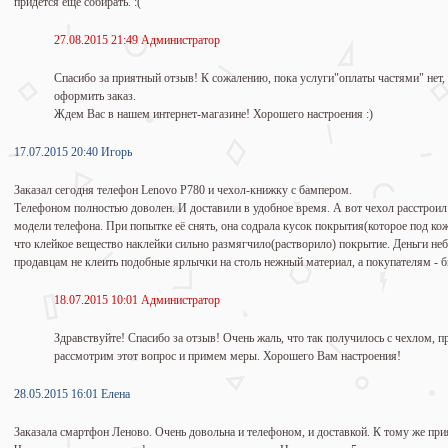
придётся ещё собирать. :(
27.08.2015 21:49 Администратор
Спасибо за приятный отзыв! К сожалению, пока услуги"оплаты частями" нет,
оформить заказ.
Ждем Вас в нашем интернет-магазине! Хорошего настроения :)
17.07.2015 20:40 Игорь
Заказал сегодня телефон Lenovo P780 и чехол-книжку с бампером.
Телефоном полностью доволен. И доставили в удобное время. А вот чехол расстрои
модели телефона. При попытке её снять, она содрала кусок покрытия(которое под кож
что клейкое вещество наклейки сильно размягчило(растворило) покрытие. Деньги неб
продавцам не клеить подобные ярлычки на столь нежный материал, а покупателям - б
18.07.2015 10:01 Администратор
Здравствуйте! Спасибо за отзыв! Очень жаль, что так получилось с чехлом, 
рассмотрим этот вопрос и примем меры. Хорошего Вам настроения!
28.05.2015 16:01 Елена
Заказала смартфон Леново. Очень довольна и телефоном, и доставкой. К тому же при