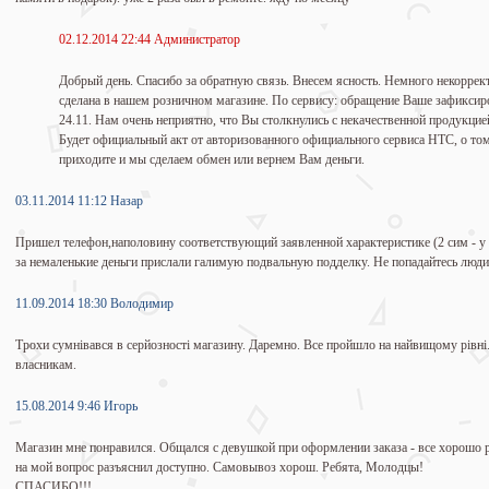
02.12.2014 22:44 Администратор
Добрый день. Спасибо за обратную связь. Внесем ясность. Немного некоррек
сделана в нашем розничном магазине. По сервису: обращение Ваше зафиксирова
24.11. Нам очень неприятно, что Вы столкнулись с некачественной продукцие
Будет официальный акт от авторизованного официального сервиса HTC, о то
приходите и мы сделаем обмен или вернем Вам деньги.
03.11.2014 11:12 Назар
Пришел телефон,наполовину соответствующий заявленной характеристике (2 сим - у на
за немаленькие деньги прислали галимую подвальную подделку. Не попадайтесь люди
11.09.2014 18:30 Володимир
Трохи сумнівався в серйозності магазину. Даремно. Все пройшло на найвищому рівні
власникам.
15.08.2014 9:46 Игорь
Магазин мне понравился. Общался с девушкой при оформлении заказа - все хорошо рас
на мой вопрос разъяснил доступно. Самовывоз хорош. Ребята, Молодцы!
СПАСИБО!!!