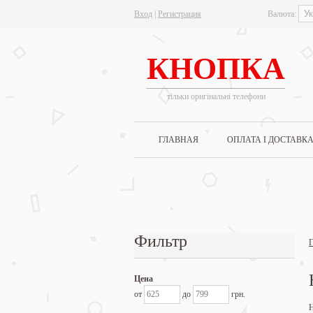
Вход
|
Регистрация
Валюта:
КНОПКА
тільки оригінальні телефони
ГЛАВНАЯ
ОПЛАТА І ДОСТАВК
Фильтр
Г
Цена
от
до
грн.
Н