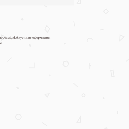
норозмірні.Акустичне оформлення:
 м