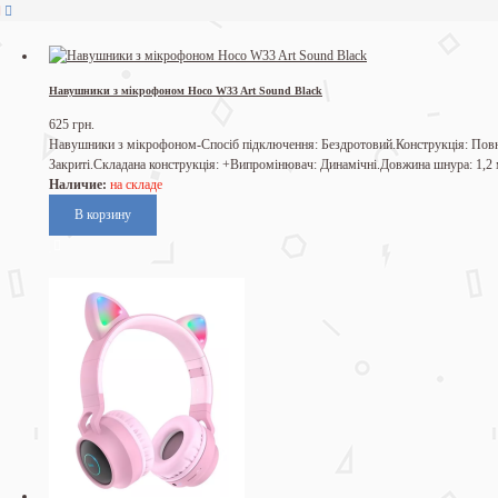
Навушники з мікрофоном Hoco W33 Art Sound Black
625 грн.
Навушники з мікрофоном-Спосіб підключення: Бездротовий.Конструкція: Пов
Закриті.Складана конструкція: +Випромінювач: Динамічні.Довжина шнура: 1,2
Наличие:
на складе