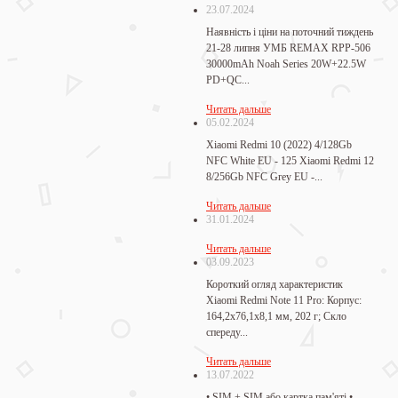
23.07.2024
Наявність і ціни на поточний тиждень
21-28 липня УМБ REMAX RPP-506
30000mAh Noah Series 20W+22.5W
PD+QC...
Читать дальше
05.02.2024
Xiaomi Redmi 10 (2022) 4/128Gb
NFC White EU - 125 Xiaomi Redmi 12
8/256Gb NFC Grey EU -...
Читать дальше
31.01.2024
Читать дальше
03.09.2023
Короткий огляд характеристик
Xiaomi Redmi Note 11 Pro: Корпус:
164,2x76,1x8,1 мм, 202 г; Скло
спереду...
Читать дальше
13.07.2022
• SIM + SIM або картка пам'яті •