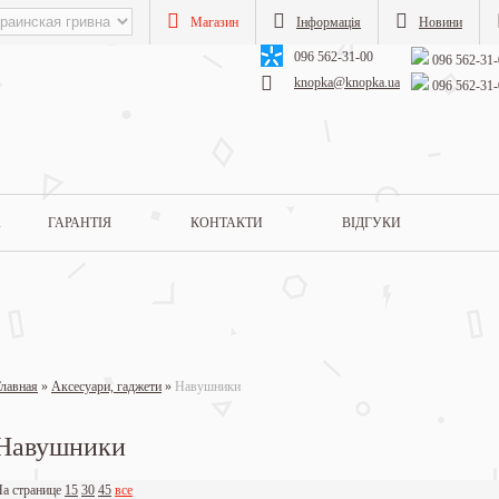
Магазин
Інформація
Новини
096 562-31-00
096 562-31-
knopka@knopka.ua
096 562-31-
А
ГАРАНТІЯ
КОНТАКТИ
ВІДГУКИ
лавная
»
Аксесуари, гаджети
»
Навушники
Навушники
а странице
15
30
45
все