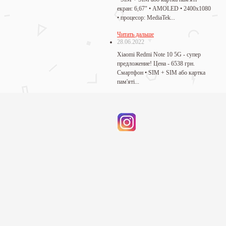
екран: 6,67" • AMOLED • 2400х1080
• процесор: MediaTek...
Читать дальше
28.06.2022
Xiaomi Redmi Note 10 5G - супер
предложение! Цена - 6538 грн.
Смартфон • SIM + SIM або картка
пам'яті...
Читать дальше
19.04.2022
Ми працюємо! Шановні клієнти,
мужня героїчна Україно!
Економічний фронт - також важлива
складова нашої перемоги. Ми...
Читать дальше
04.04.2022
Ми працюємо! Магазин за адресою
Сачко 5 тимчасово закритий, але ми
готові виконати замовлення
онлайн....